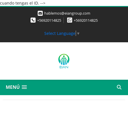
cuando tengas el ID. -->
hablemos@eiangroup.com
+56920114825
+56920114825
Select Language
▼
MENÚ