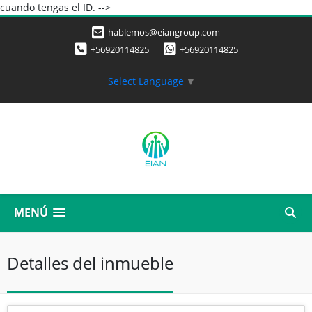
cuando tengas el ID. -->
hablemos@eiangroup.com
+56920114825
+56920114825
Select Language
▼
MENÚ
Detalles del inmueble