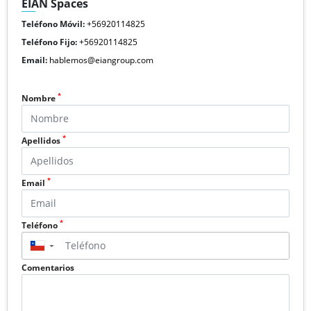
EIAN Spaces
Teléfono Móvil:
+56920114825
Teléfono Fijo:
+56920114825
Email:
hablemos@eiangroup.com
*
Nombre
*
Apellidos
*
Email
*
Teléfono
▼
Comentarios