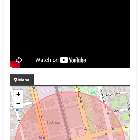
Mapa
+
−