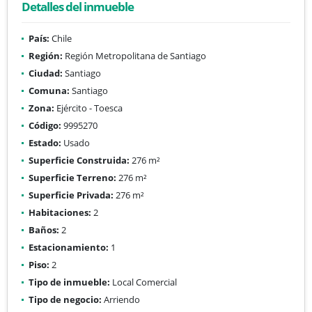
Detalles del inmueble
País:
Chile
Región:
Región Metropolitana de Santiago
Ciudad:
Santiago
Comuna:
Santiago
Zona:
Ejército - Toesca
Código:
9995270
Estado:
Usado
Superficie Construida:
276 m²
Superficie Terreno:
276 m²
Superficie Privada:
276 m²
Habitaciones:
2
Baños:
2
Estacionamiento:
1
Piso:
2
Tipo de inmueble:
Local Comercial
Tipo de negocio:
Arriendo