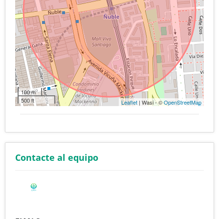
100 m
500 ft
Leaflet
| Wasi - ©
OpenStreetMap
Contacte al equipo