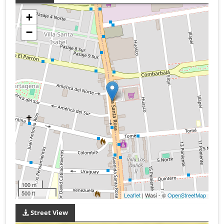
+
−
100 m
500 ft
Leaflet
| Wasi - ©
OpenStreetMap
Street View