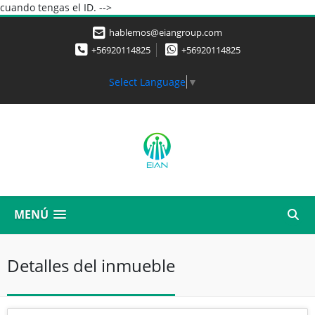
cuando tengas el ID. -->
hablemos@eiangroup.com
+56920114825
+56920114825
Select Language
▼
MENÚ
Detalles del inmueble