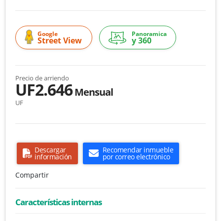
Google
Panoramica
Street View
y 360
Precio de arriendo
UF2.646
Mensual
UF
Descargar
Recomendar inmueble
información
por correo electrónico
Compartir
Características internas