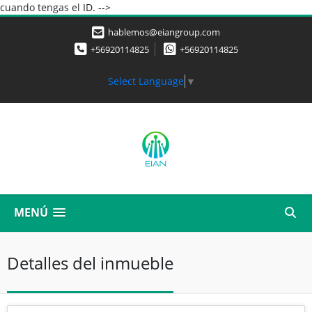
cuando tengas el ID. -->
hablemos@eiangroup.com
+56920114825
+56920114825
Select Language
▼
MENÚ
Detalles del inmueble