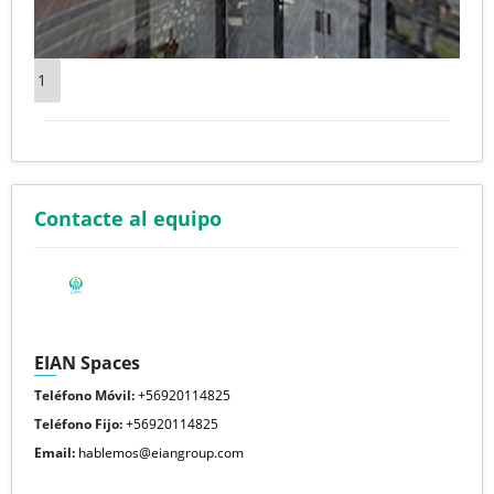
1
Contacte al equipo
EIAN Spaces
Teléfono Móvil:
+56920114825
Teléfono Fijo:
+56920114825
Email:
hablemos@eiangroup.com