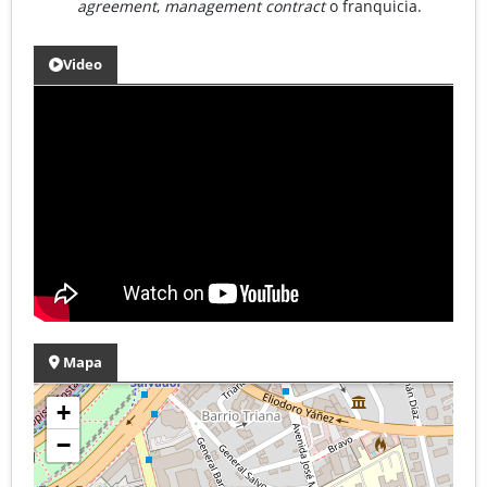
agreement
,
management contract
o franquicia.
Video
Mapa
+
−