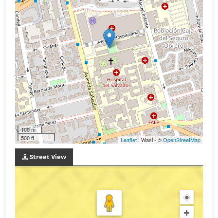
100 m
500 ft
Leaflet
| Wasi - ©
OpenStreetMap
Street View