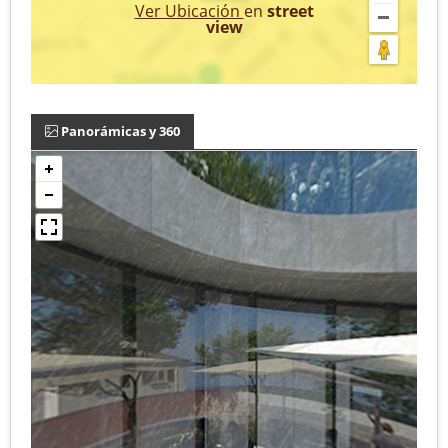
Ver Ubicación
en
street
view
Panorámicas y 360