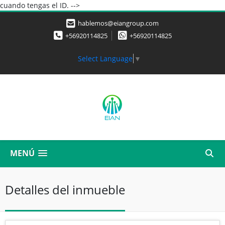
cuando tengas el ID. -->
hablemos@eiangroup.com
+56920114825
+56920114825
Select Language
▼
MENÚ
Detalles del inmueble