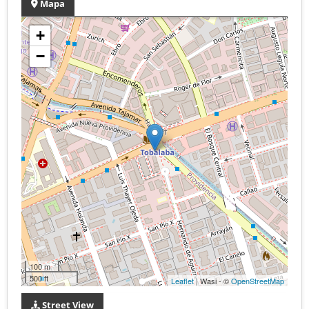
Mapa
+
−
100 m
500 ft
Leaflet
| Wasi - ©
OpenStreetMap
Street View