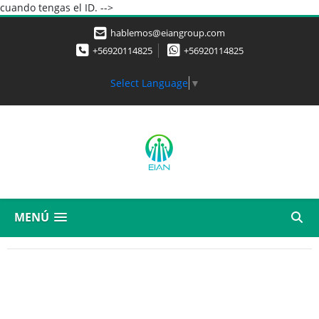
cuando tengas el ID. -->
hablemos@eiangroup.com
+56920114825
+56920114825
Select Language
▼
MENÚ