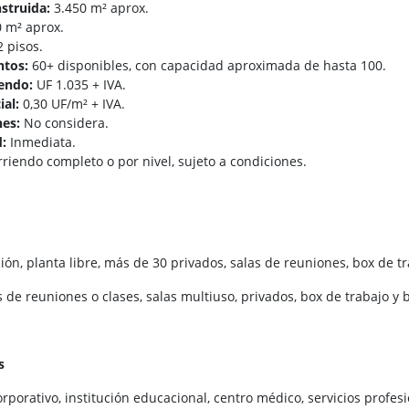
nstruida:
3.450 m² aprox.
 m² aprox.
 pisos.
ntos:
60+ disponibles, con capacidad aproximada de hasta 100.
endo:
UF 1.035 + IVA.
ial:
0,30 UF/m² + IVA.
es:
No considera.
d:
Inmediata.
riendo completo o por nivel, sujeto a condiciones.
ón, planta libre, más de 30 privados, salas de reuniones, box de tra
 de reuniones o clases, salas multiuso, privados, box de trabajo y 
s
orporativo, institución educacional, centro médico, servicios profesi