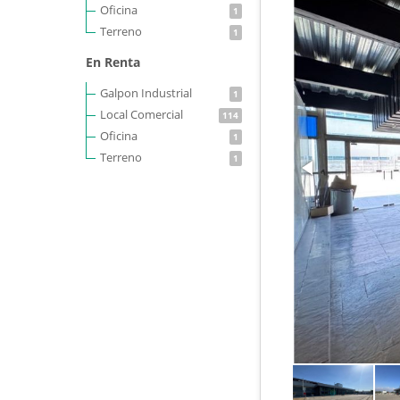
Oficina
1
Terreno
1
En Renta
Galpon Industrial
1
Local Comercial
114
Oficina
1
Terreno
1