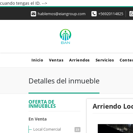
cuando tengas el ID. -->
hablemos@eiangroup.com
+56920114825
Inicio
Ventas
Arriendos
Servicios
Conte
Detalles del inmueble
OFERTA DE
Arriendo Loc
INMUEBLES
En Venta
Local Comercial
23