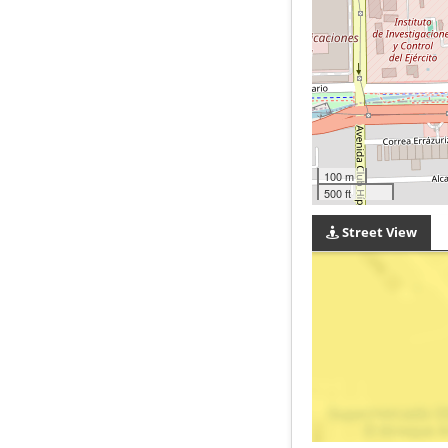
100 m
500 ft
Street View