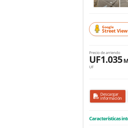
Google
Street View
Precio de arriendo
UF1.035
M
UF
Descargar
información
Características in