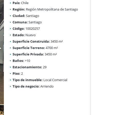
País:
Chile
Región:
Región Metropolitana de Santiago
Ciudad:
Santiago
Comuna:
Santiago
Código:
10020257
Estado:
Nuevo
Superficie Construida:
3450 m²
Superficie Terreno:
4700 m²
Superficie Privada:
3450 m²
Baños:
>10
Estacionamiento:
29
Piso:
2
Tipo de inmueble:
Local Comercial
Tipo de negocio:
Arriendo