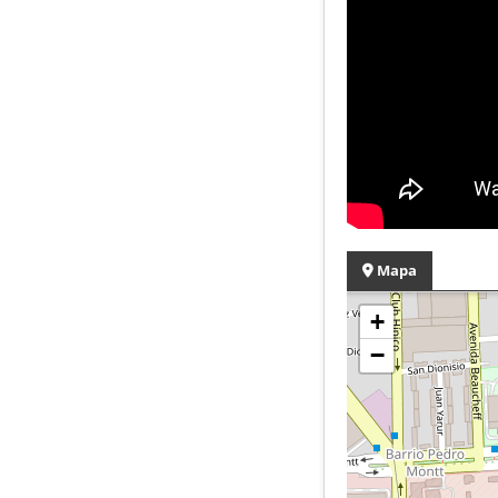
Mapa
+
−