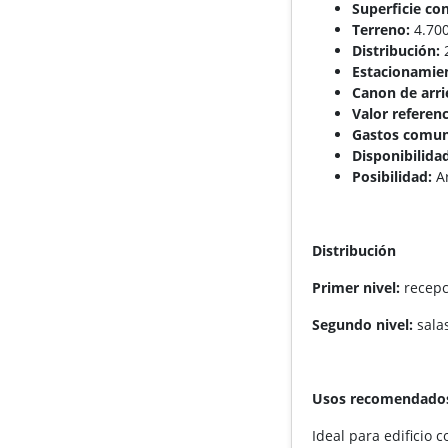
Superficie co
Terreno:
4.700
Distribución:
2
Estacionamie
Canon de arri
Valor referenc
Gastos comun
Disponibilida
Posibilidad:
Ar
Distribución
Primer nivel:
recepci
Segundo nivel:
salas
Usos recomendado
Ideal para edificio c