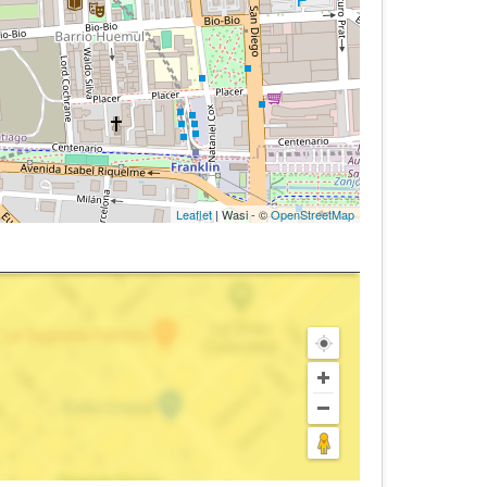
Leaflet
| Wasi - ©
OpenStreetMap