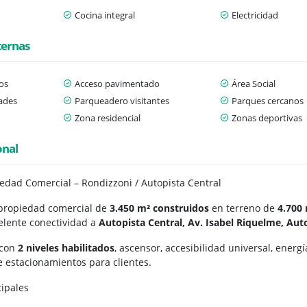
Cocina integral
Electricidad
ternas
os
Acceso pavimentado
Área Social
dades
Parqueadero visitantes
Parques cercanos
Zona residencial
Zonas deportivas
onal
edad Comercial – Rondizzoni / Autopista Central
 propiedad comercial de
3.450 m² construidos
en terreno de
4.700
celente conectividad a
Autopista Central, Av. Isabel Riquelme, Auto
 con
2 niveles habilitados
, ascensor, accesibilidad universal, energí
 estacionamientos para clientes.
cipales