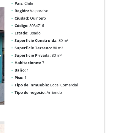
País:
Chile
Región:
Valparaiso
Ciudad:
Quintero
Código:
8034716
Estado:
Usado
Superficie Construida:
80 m²
Superficie Terreno:
80 m²
Superficie Privada:
80 m²
Habitaciones:
7
Baño:
1
Piso:
1
Tipo de inmueble:
Local Comercial
Tipo de negocio:
Arriendo