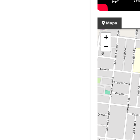
Mapa
+
−