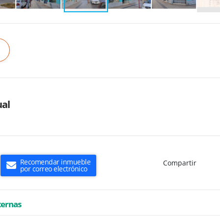
al
Recomendar inmueble
Compartir
por correo electrónico
ternas