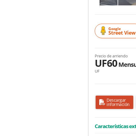
Google
Street View
Precio de arriendo
UF60
Mensu
UF
Descargar
información
Características ex