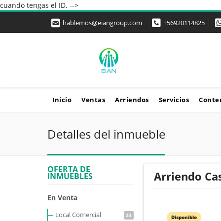
cuando tengas el ID. -->
hablemos@eiangroup.com
+56920114825
Inicio
Ventas
Arriendos
Servicios
Conte
Detalles del inmueble
OFERTA DE
Arriendo Ca
INMUEBLES
En Venta
Local Comercial
23
Disponible