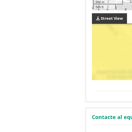
200 m
500 ft
Street View
Contacte al eq