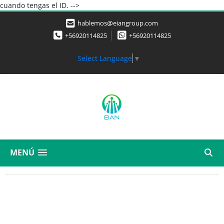
cuando tengas el ID. -->
hablemos@eiangroup.com
+56920114825
+56920114825
Select Language
▼
MENÚ