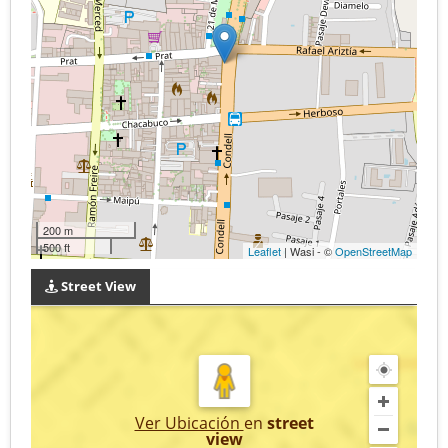
200 m
500 ft
Leaflet
| Wasi - ©
OpenStreetMap
Street View
Ver Ubicación
en
street
view