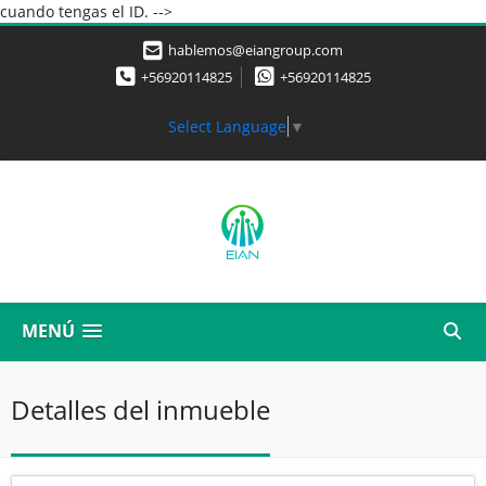
cuando tengas el ID. -->
hablemos@eiangroup.com
+56920114825
+56920114825
Select Language
▼
MENÚ
Detalles del inmueble