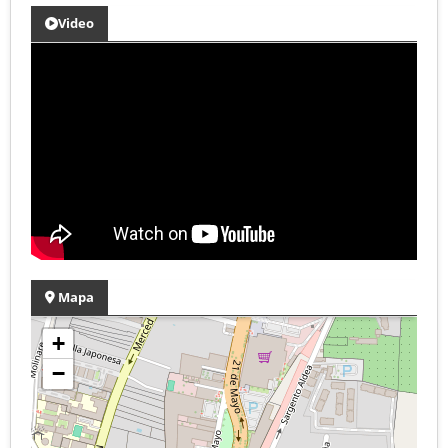
Video
Mapa
+
−