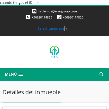
cuando tengas el ID. -->
hablemos@eiangroup.com
+56920114825
+56920114825
Select Language
▼
MENÚ
Detalles del inmueble