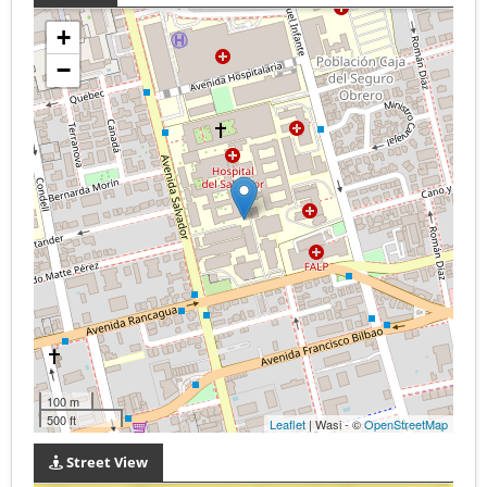
+
−
100 m
500 ft
Leaflet
| Wasi - ©
OpenStreetMap
Street View