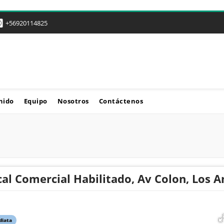
+56920114825
nido
Equipo
Nosotros
Contáctenos
al Comercial Habilitado, Av Colon, Los A
diata