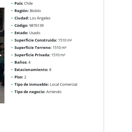
País:
Chile
Región:
Biobío
Ciudad:
Los Ángeles
Código:
9876139
Estado:
Usado
Superficie Construida:
1510 m²
Superficie Terreno:
1510 m²
Superficie Privada:
1510 m²
Baños:
4
Estacionamiento:
8
Piso:
2
Tipo de inmueble:
Local Comercial
Tipo de negocio:
Arriendo