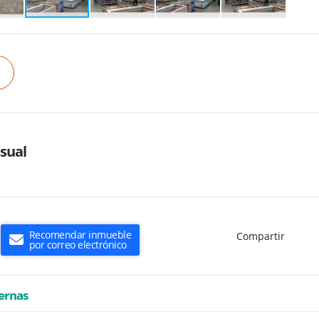
sual
Recomendar inmueble
Compartir
por correo electrónico
ternas