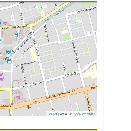
Leaflet
| Wasi - ©
OpenStreetMap