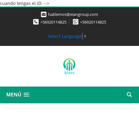
cuando tengas el ID. -->
hablemos@eiangroup.com
+56920114825
+56920114825
Select Language
▼
MENÚ