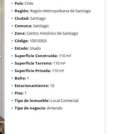
País:
Chile
Región:
Región Metropolitana de Santiago
Ciudad:
Santiago
Comuna:
Santiago
Zona:
Centro Histórico De Santiago
Código:
10010303
Estado:
Usado
Superficie Construida:
110 m²
Superficie Terreno:
110 m²
Superficie Privada:
110 m²
Baño:
1
Estacionamiento:
10
Piso:
1
Tipo de inmueble:
Local Comercial
Tipo de negocio:
Arriendo