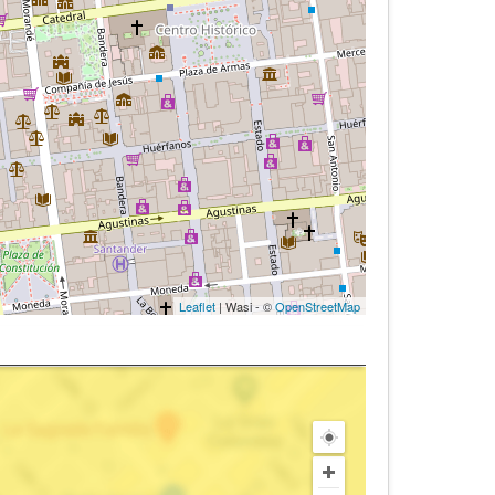
Leaflet
| Wasi - ©
OpenStreetMap