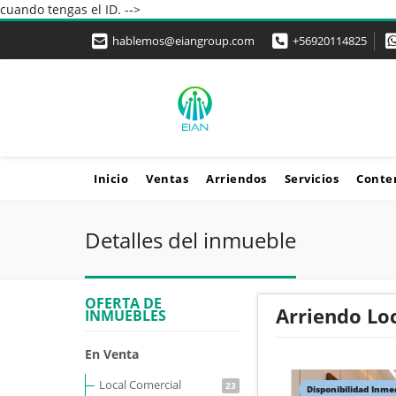
cuando tengas el ID. -->
hablemos@eiangroup.com
+56920114825
Inicio
Ventas
Arriendos
Servicios
Conte
Detalles del inmueble
OFERTA DE
Arriendo Loc
INMUEBLES
En Venta
Local Comercial
23
Disponibilidad Inme