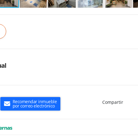
al
Recomendar inmueble
Compartir
por correo electrónico
ternas