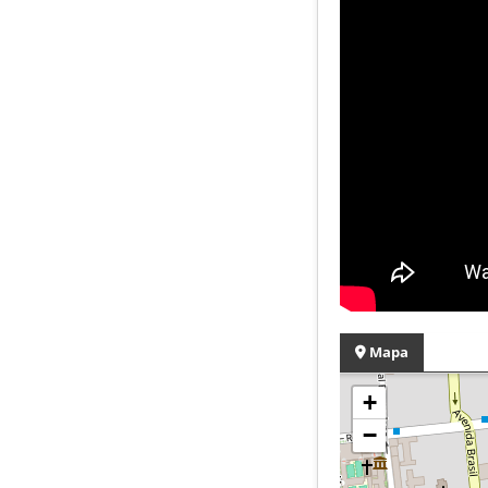
Mapa
+
−