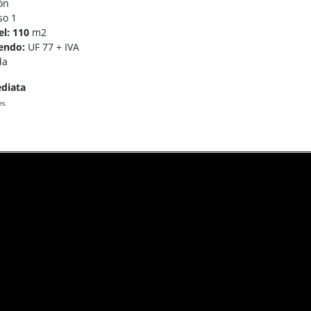
ón
so 1
el: 110
m2
endo:
UF 77 + IVA
da
ediata
es.