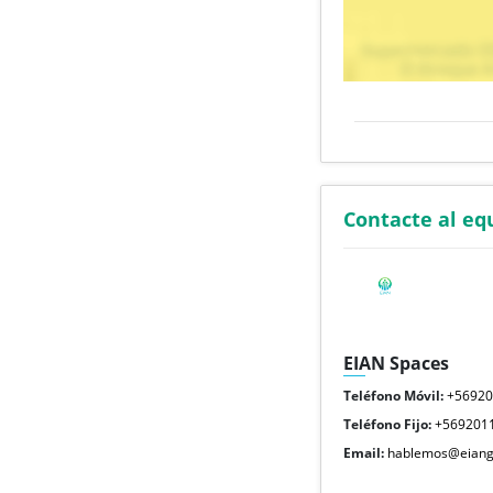
Contacte al eq
EIAN Spaces
Teléfono Móvil:
+5692
Teléfono Fijo:
+569201
Email:
hablemos@eiang