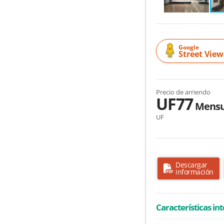
Google
Street View
Precio de arriendo
UF77
Mensu
UF
Descargar
información
Características in