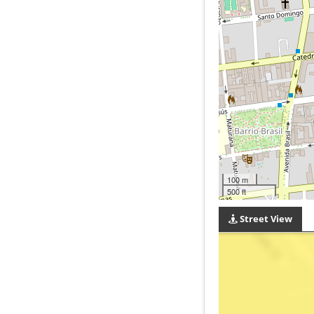
100 m
500 ft
Street View