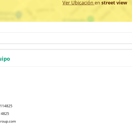
Ver Ubicación
en
street view
uipo
0114825
14825
roup.com