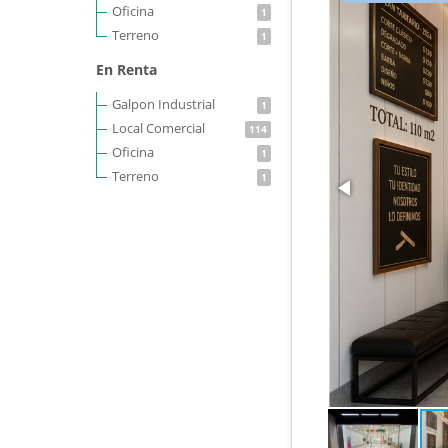
Oficina
1
Terreno
1
En Renta
Galpon Industrial
1
Local Comercial
114
Oficina
1
Terreno
1