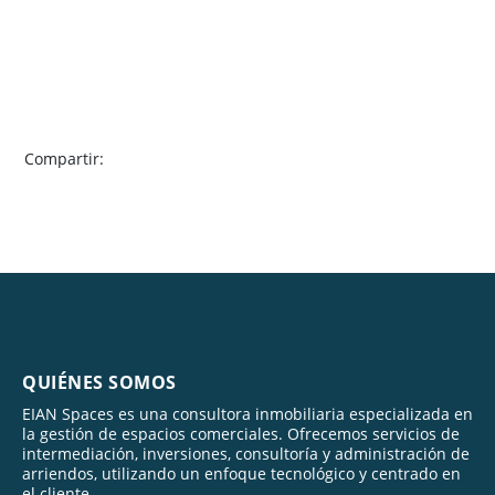
Compartir:
QUIÉNES SOMOS
EIAN Spaces es una consultora inmobiliaria especializada en
la gestión de espacios comerciales. Ofrecemos servicios de
intermediación, inversiones, consultoría y administración de
arriendos, utilizando un enfoque tecnológico y centrado en
el cliente.