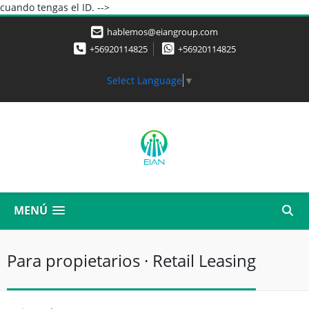
cuando tengas el ID. -->
hablemos@eiangroup.com
+56920114825
+56920114825
Select Language
▼
MENÚ
Para propietarios · Retail Leasing